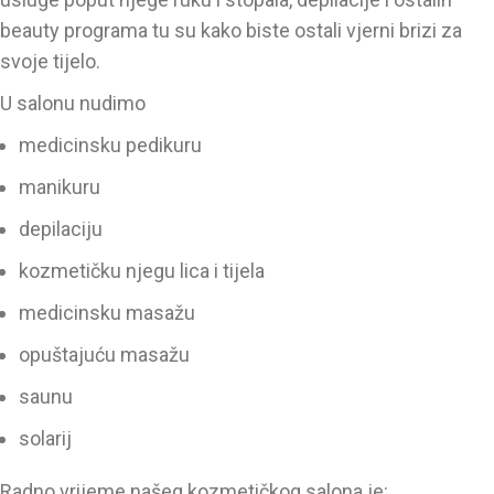
beauty programa tu su kako biste ostali vjerni brizi za
svoje tijelo.
U salonu nudimo
medicinsku pedikuru
manikuru
depilaciju
kozmetičku njegu lica i tijela
medicinsku masažu
opuštajuću masažu
saunu
solarij
Radno vrijeme našeg kozmetičkog salona je: