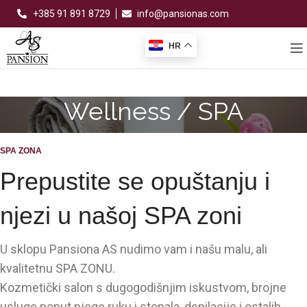
+385 91 891 8729
info@pansionas.com
HR
Wellness / SPA
SPA ZONA
Prepustite se opuštanju i
njezi u našoj SPA zoni
U sklopu Pansiona AS nudimo vam i našu malu, ali
kvalitetnu SPA ZONU.
Kozmetički salon s dugogodišnjim iskustvom, brojne
usluge poput njege ruku i stopala, depilacije i ostalih